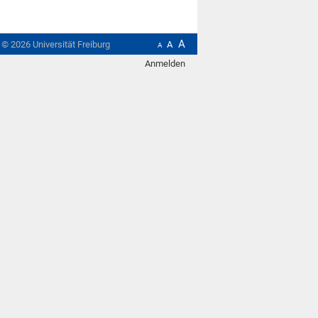
A
t ©
2026
Universität Freiburg
A
A
Anmelden