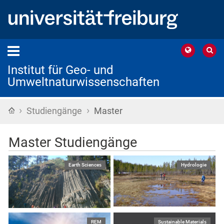
Institut für Geo- und
Umweltnaturwissenschaften
›
›
Startseite
Studiengänge
Master
Master Studiengänge
Earth Sciences
Hydrologie
REM
Sustainable Materials