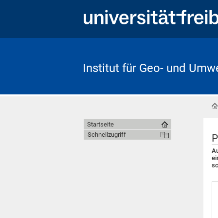
Institut für Geo- und Umw
Startseite
Schnellzugriff
P
Au
ei
sc